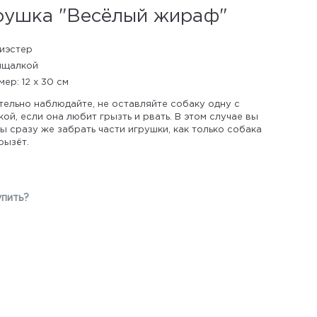
рушка "Весёлый жираф"
иэстер
ищалкой
мер: 12 х 30 см
тельно наблюдайте, не оставляйте собаку одну с
ой, если она любит грызть и рвать. В этом случае вы
 сразу же забрать части игрушки, как только собака
рызёт.
упить?