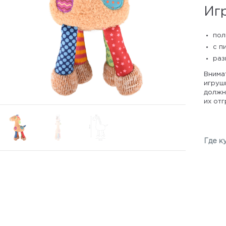
Иг
пол
с п
раз
Внима
игрушк
должны
их отг
Где к