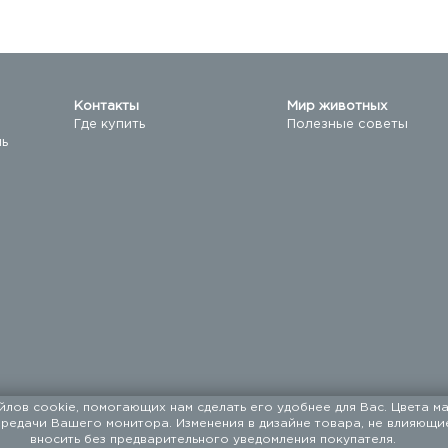
Контакты
Мир животных
Где купить
Полезные советы
ль
йлов cookie, помогающих нам сделать его удобнее для Вас. Цвета ма
ередачи Вашего монитора. Изменения в дизайне товара, не влияющи
машних животных с 1994 года.
вносить без предварительного уведомления покупателя.