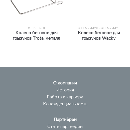
# FL210258
# FL5384420 - #FL5384421
Колесо беговое для
Колесо беговое для
грызунов Trota, металл
грызунов Wacky
О компании
История
Работа и карьера
Конфиденциальность
Партнёрам
Стать партнёром