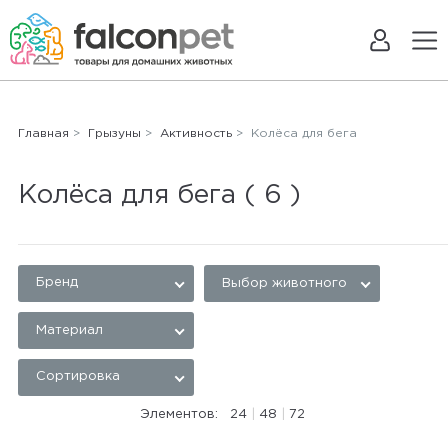
Главная
>
Грызуны
>
Активность
> Колёса для бега
Колёса для бега
( 6 )
Бренд
Выбор животного
Материал
Сортировка
Элементов:
24
|
48
|
72