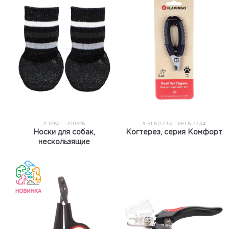
# 19521 - #19526
# FL517733 - #FL517734
Носки для собак,
Когтерез, серия Комфорт
нескользящие