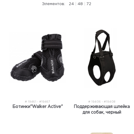
Элементов:
24
|
48
|
72
# 19461 - #19467
# 19406 - #19408
Ботинки"Walker Active"
Поддерживающая шлейка
для собак, черный