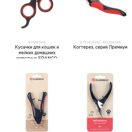
# FL560615
# FL1030252 - #FL524045
Кусачки для кошек и
Когтерез, серия Премиум
мелких домашних
животных FRANCO,
черный/красный