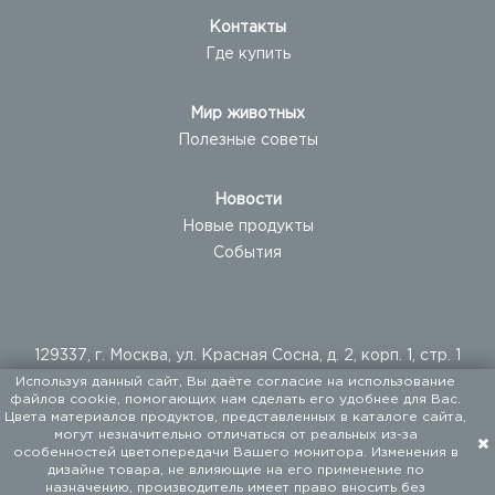
Контакты
Где купить
Мир животных
Полезные советы
Новости
Новые продукты
События
129337, г. Москва, ул. Красная Сосна, д. 2, корп. 1, стр. 1
Используя данный сайт, Вы даёте согласие на использование
+ 7 (495) 960-20-40
файлов cookie, помогающих нам сделать его удобнее для Вас.
+ 7 (495) 122-25-18
Цвета материалов продуктов, представленных в каталоге сайта,
могут незначительно отличаться от реальных из-за
особенностей цветопередачи Вашего монитора. Изменения в
ООО «ФАЛКОН ПЕТ». Мы поставляем товары для
дизайне товара, не влияющие на его применение по
домашних животных с 1994 года.
назначению, производитель имеет право вносить без