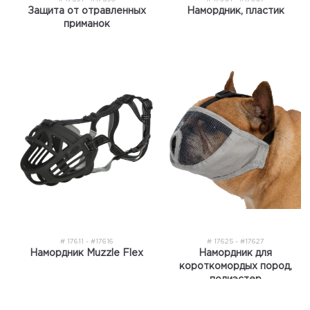
Защита от отравленных
Намордник, пластик
приманок
# 17611 - #17616
# 17625 - #17627
Намордник Muzzle Flex
Намордник для
короткомордых пород,
полиэстер