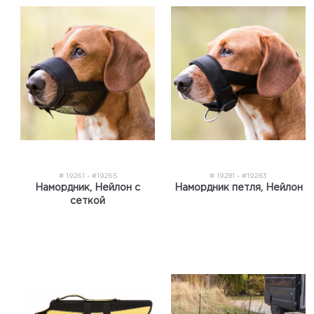
# 19261 - #19265
# 19281 - #19283
Намордник, Нейлон с
Намордник петля, Нейлон
сеткой