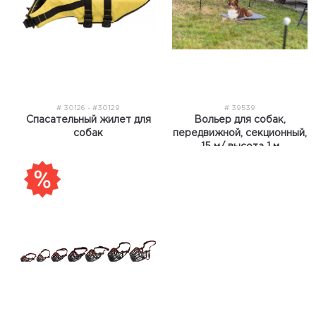
# 30126 - #30129
# 39539
Спасательный жилет для
Вольер для собак,
собак
передвижной, секционный,
15 м/ высота 1 м