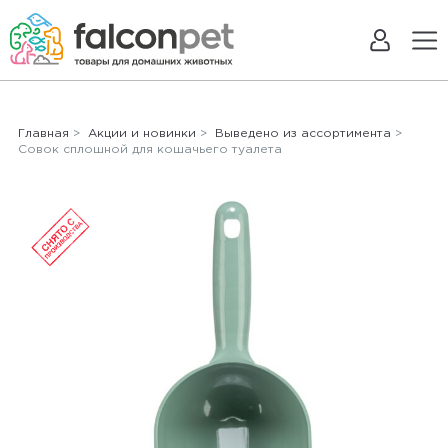
Главная
>
Акции и новинки
>
Выведено из ассортимента
>
Совок сплошной для кошачьего туалета