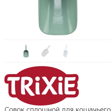
Совок сплошной для кошачьего