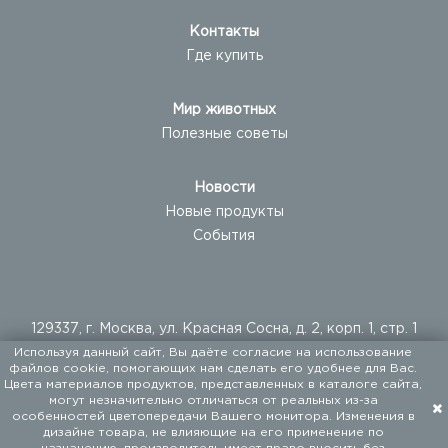
Контакты
Где купить
Мир животных
Полезные советы
Новости
Новые продукты
События
129337, г. Москва, ул. Красная Сосна, д. 2, корп. 1, стр. 1
Используя данный сайт, Вы даёте согласие на использование
+ 7 (495) 960-20-40
файлов cookie, помогающих нам сделать его удобнее для Вас.
+ 7 (495) 122-25-18
Цвета материалов продуктов, представленных в каталоге сайта,
могут незначительно отличаться от реальных из-за
особенностей цветопередачи Вашего монитора. Изменения в
ООО «ФАЛКОН ПЕТ». Мы поставляем товары для
дизайне товара, не влияющие на его применение по
домашних животных с 1994 года.