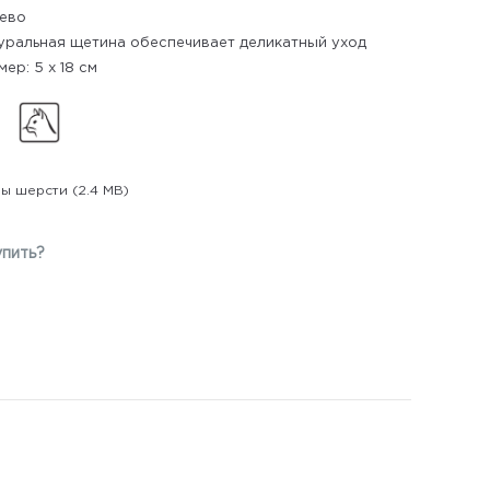
ево
уральная щетина обеспечивает деликатный уход
мер: 5 х 18 см
ы шерсти
(2.4 MB)
упить?