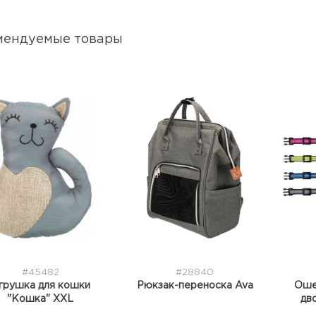
мендуемые товары
#45482
#28840
грушка для кошки
Рюкзак-переноска Ava
Оше
"Кошка" XXL
дв
св