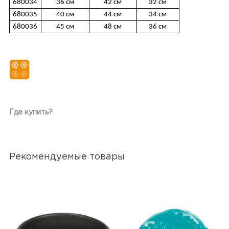
680034
36 см
42 см
32 см
680035
40 см
44 см
34 см
680036
45 см
48 см
36 см
Где купить?
Рекомендуемые товары