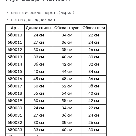
синтетическая шерсть (акрил)
петли для задних лап
Арт.
Длина спины
Обхват груди
Обхват шеи
680010
24 см
34 см
22 см
680011
27 см
36 см
24 см
680012
30 см
38 см
26 см
680013
33 см
40 см
30 см
680014
36 см
42 см
32 см
680015
40 см
44 см
34 см
680016
45 см
48 см
36 см
680017
50 см
52 см
38 см
680018
55 см
54 см
40 см
680019
60 см
58 см
42 см
680030
24 см
34 см
22 см
680031
27 см
36 см
24 см
680032
30 см
38 см
26 см
680033
33 см
40 см
30 см