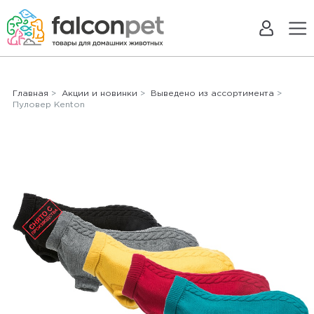
Главная
>
Акции и новинки
>
Выведено из ассортимента
>
Пуловер Kenton