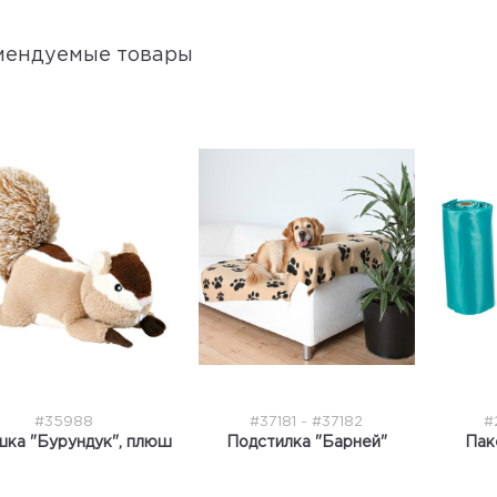
мендуемые товары
#35988
#37181 - #37182
#
шка "Бурундук", плюш
Подстилка "Барней"
Пак