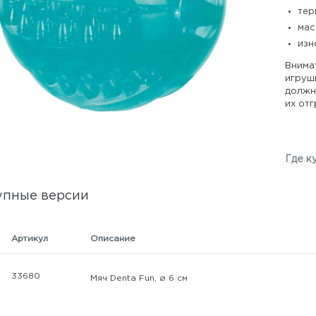
тер
мас
изн
Внима
игрушк
должны
их отг
Где к
упные версии
Артикул
Описание
33680
Мяч Denta Fun, ø 6 см