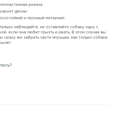
мопластичная резина
сирует дёсны
осостойкий и прочный материал
тельно наблюдайте, не оставляйте собаку одну с
ой, если она любит грызть и рвать. В этом случае вы
 сразу же забрать части игрушки, как только собака
рызёт.
упить?