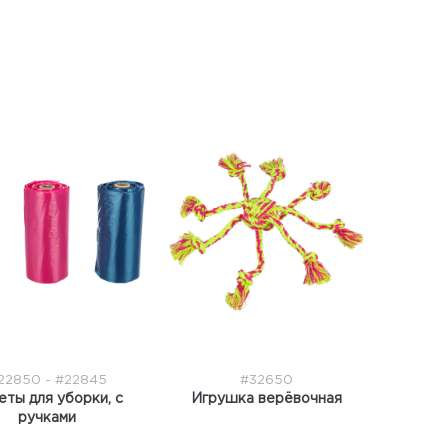
22850 - #22845
#32650
еты для уборки, с
Игрушка верёвочная
ручками