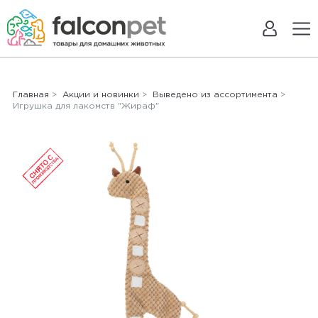
Главная
>
Акции и новинки
>
Выведено из ассортимента
>
Игрушка для лакомств "Жираф"