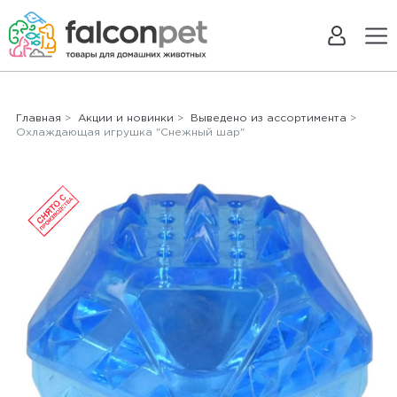
Главная
>
Акции и новинки
>
Выведено из ассортимента
>
Охлаждающая игрушка "Снежный шар"