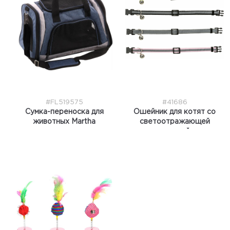
#FL519575
#41686
Сумка-переноска для
Ошейник для котят со
животных Martha
светоотражающей
полосой