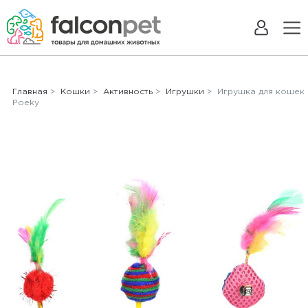
Главная
>
Кошки
>
Активность
>
Игрушки
> Игрушка для кошек
Poeky