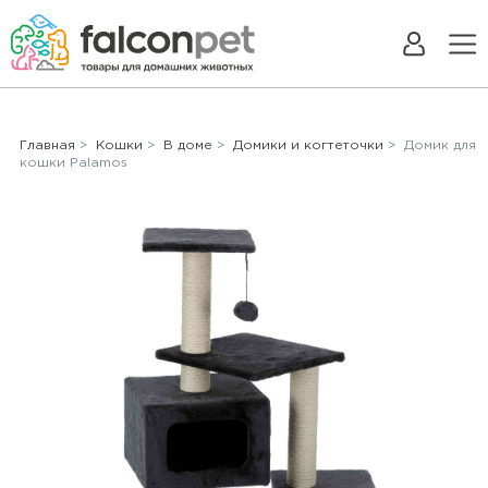
Главная
>
Кошки
>
В доме
>
Домики и когтеточки
> Домик для
кошки Palamos