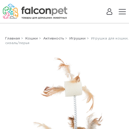
Главная
>
Кошки
>
Активность
>
Игрушки
> Игрушка для кошки,
сизаль/перья