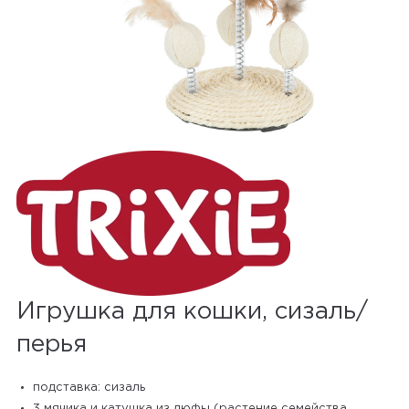
Игрушка для кошки, сизаль/
перья
подставка: сизаль
3 мячика и катушка из люфы (растение семейства