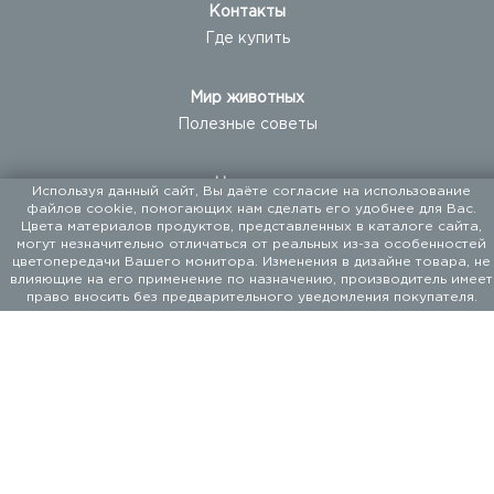
Контакты
Где купить
Мир животных
Полезные советы
Новости
Используя данный сайт, Вы даёте согласие на использование
файлов cookie, помогающих нам сделать его удобнее для Вас.
Новые продукты
Цвета материалов продуктов, представленных в каталоге сайта,
События
могут незначительно отличаться от реальных из-за особенностей
цветопередачи Вашего монитора. Изменения в дизайне товара, не
влияющие на его применение по назначению, производитель имеет
право вносить без предварительного уведомления покупателя.
129337, г. Москва, ул. Красная Сосна, д. 2, корп. 1, стр. 1
+ 7 (495) 960-20-40
+ 7 (495) 122-25-18
ООО «ФАЛКОН ПЕТ». Мы поставляем товары для
домашних животных с 1994 года.
Разработка сайта — FACE FAMILY