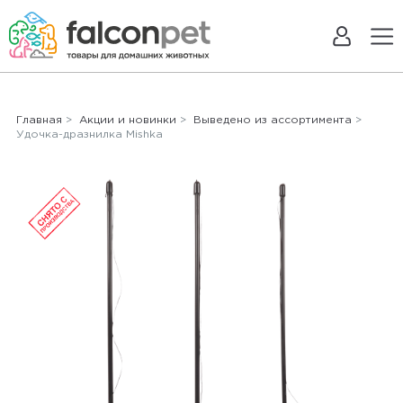
Главная
>
Акции и новинки
>
Выведено из ассортимента
>
Удочка-дразнилка Mishka