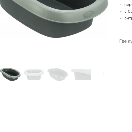
пер
с б
ант
Где к