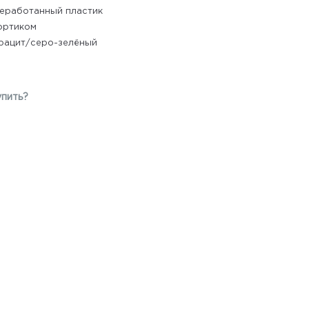
еработанный пластик
ортиком
рацит/серо-зелёный
упить?