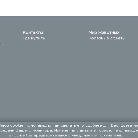
Контакты
Мир животных
Где купить
Полезные советы
ль
йлов cookie, помогающих нам сделать его удобнее для Вас. Цвета ма
ередачи Вашего монитора. Изменения в дизайне товара, не влияющи
машних животных с 1994 года.
вносить без предварительного уведомления покупателя.