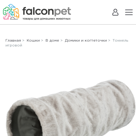
Главная
>
Кошки
>
В доме
>
Домики и когтеточки
> Тоннель
игровой