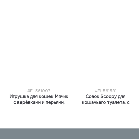
животных Soraya,
бордовый
#FL561007
#FL561581
Игрушка для кошек Мячик
Совок Scoopy для
с верёвками и перьями,
кошачьего туалета, с
древесина ивы
отверстиями