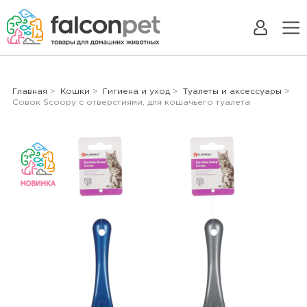
Главная
>
Кошки
>
Гигиена и уход
>
Туалеты и аксессуары
>
Совок Scoopy с отверстиями, для кошачьего туалета