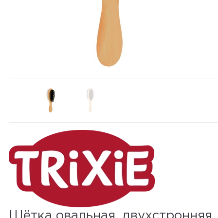
Щётка овальная, двухстронняя