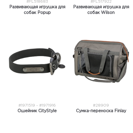
#FL518683
#FL517922
Развивающая игрушка для
Развивающая игрушка для
собак Popup
собак Wilson
#1971519 - #1971916
#28909
Ошейник CityStyle
Сумка-переноска Finlay