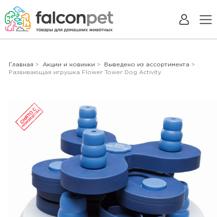
Главная
>
Акции и новинки
>
Выведено из ассортимента
>
Развивающая игрушка Flower Tower Dog Activity