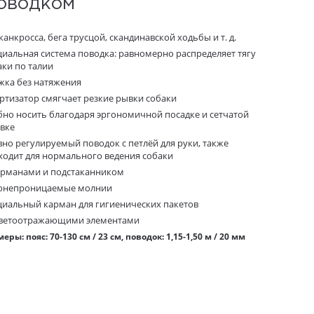
поводком
канкросса, бега трусцой, скандинавской ходьбы и т. д.
циальная система поводка: равномерно распределяет тягу
аки по талии
жка без натяжения
ртизатор смягчает резкие рывки собаки
бно носить благодаря эргономичной посадке и сетчатой ​​
авке
вно регулируемый поводок с петлёй для руки, также
ходит для нормального ведения собаки
арманами и подстаканником
онепроницаемые молнии
циальный карман для гигиенических пакетов
светоотражающими элементами
еры: пояс: 70-130 см / 23 см, поводок: 1,15-1,50 м / 20 мм