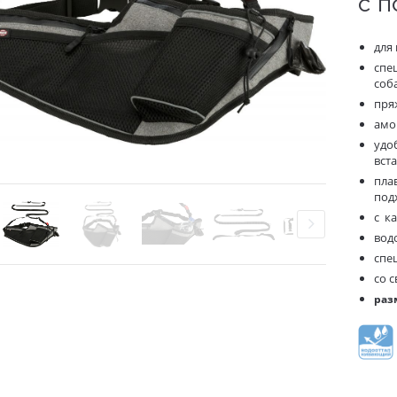
с 
для 
спе
соб
пря
амо
удо
вст
пла
под
с к
вод
спе
со 
разм