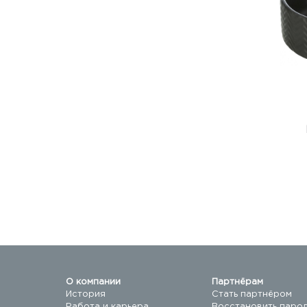
О компании
Партнёрам
История
Стать партнёром
Работа и карьера
Восстановить паро