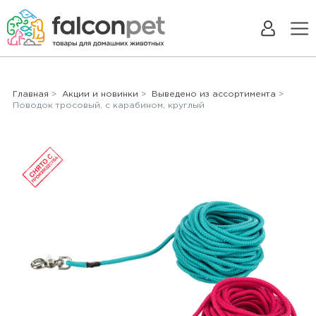
Главная
>
Акции и новинки
>
Выведено из ассортимента
>
Поводок тросовый, с карабином, круглый