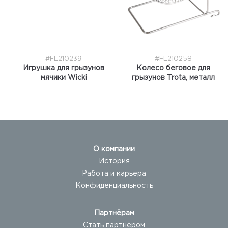
#FL210239
#FL210258
Игрушка для грызунов
Колесо беговое для
мячики Wicki
грызунов Trota, металл
О компании
История
Работа и карьера
Конфиденциальность
Партнёрам
Стать партнёром