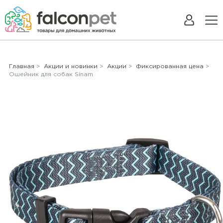
Главная
>
Акции и новинки
>
Акции
>
Фиксированная цена
>
Ошейник для собак Sinam