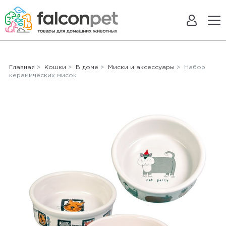
Главная
>
Кошки
>
В доме
>
Миски и аксессуары
> Набор
керамических мисок