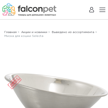
Главная
>
Акции и новинки
>
Выведено из ассортимента
>
Миска для кошки Selecta