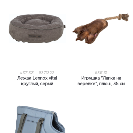
#371321 - #371322
#36131
Лежак Lennox vital
Игрушка "Лапка на
круглый, серый
веревке", плюш, 35 см