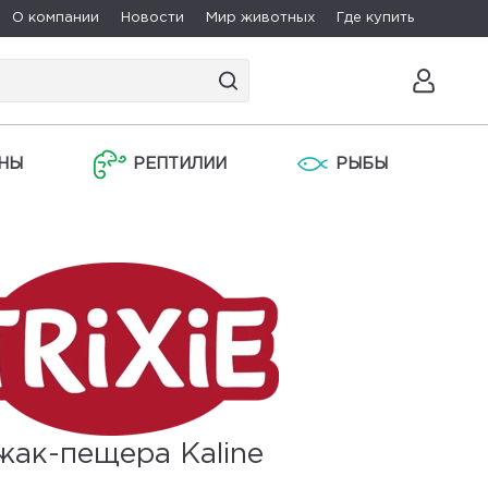
О компании
Новости
Мир животных
Где купить
НЫ
РЕПТИЛИИ
РЫБЫ
жак-пещера Kaline