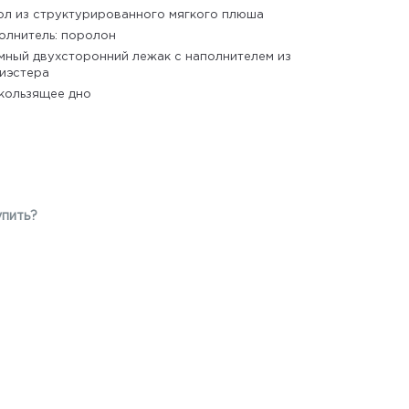
ол из структурированного мягкого плюша
олнитель: поролон
мный двухсторонний лежак с наполнителем из
иэстера
кользящее дно
упить?