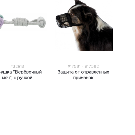
#32813
#17591 - #17592
рушка "Верёвочный
Защита от отравленных
мяч", с ручкой
приманок