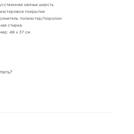
усственная овечья шерсть
иэстеровое покрытие
олнитель: полиэстер/поролон
ная стирка
мер: 48 х 37 см
упить?