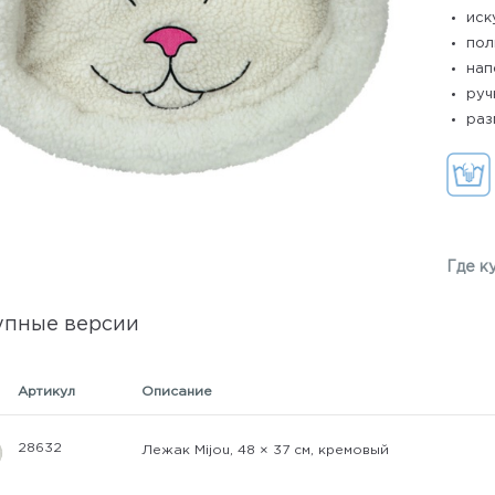
иск
пол
нап
руч
раз
Где к
упные версии
Артикул
Описание
28632
Лежак Mijou, 48 × 37 см, кремовый