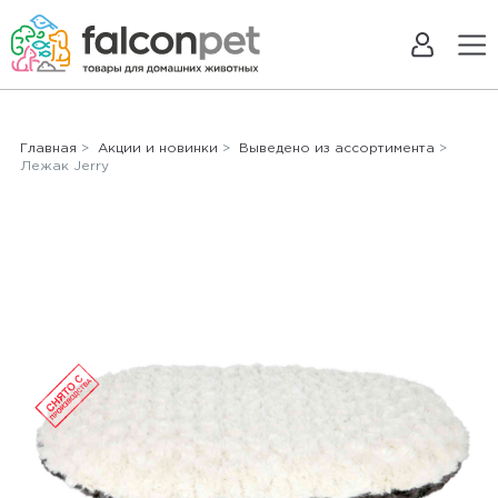
Главная
>
Акции и новинки
>
Выведено из ассортимента
>
Лежак Jerry