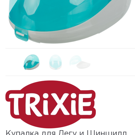
Купалка для Дегу и Шиншилл