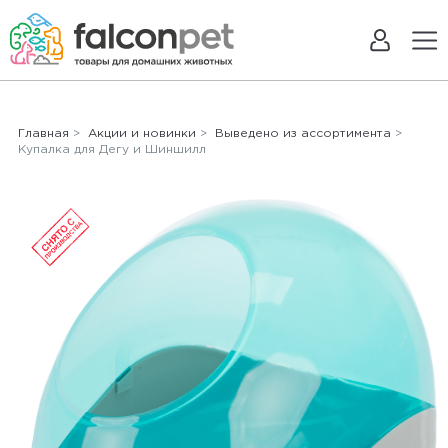
Главная
>
Акции и новинки
>
Выведено из ассортимента
>
Купалка для Дегу и Шиншилл