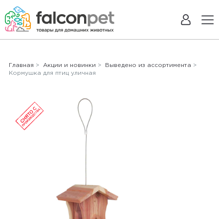
Главная
>
Акции и новинки
>
Выведено из ассортимента
>
Кормушка для птиц уличная