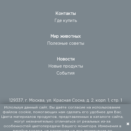
Контакты
Где купить
Мир животных
Полезные советы
Новости
Новые продукты
События
129337, г. Москва, ул. Красная Сосна, д. 2, корп. 1, стр. 1
Используя данный сайт, Вы даёте согласие на использование
+ 7 (495) 960-20-40
файлов cookie, помогающих нам сделать его удобнее для Вас.
+ 7 (495) 122-25-18
Цвета материалов продуктов, представленных в каталоге сайта,
могут незначительно отличаться от реальных из-за
особенностей цветопередачи Вашего монитора. Изменения в
ООО «ФАЛКОН ПЕТ». Мы поставляем товары для
дизайне товара, не влияющие на его применение по