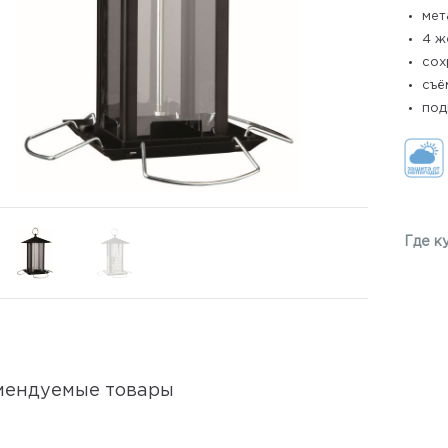
мет
4 ж
сох
съё
под
Где к
мендуемые товары