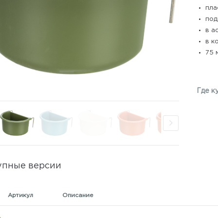
пла
под
в а
в к
75 
Где к
упные версии
Артикул
Описание