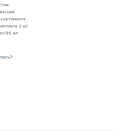
стик
весная
ссортименте
омплекте 2 шт.
мл/85 мл
упить?