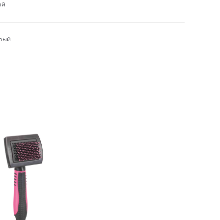
ый
ерый