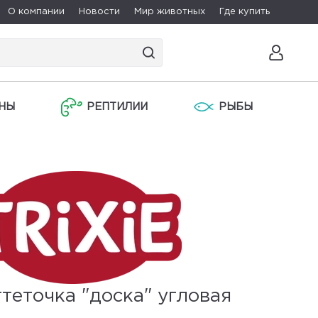
О компании
Новости
Мир животных
Где купить
НЫ
РЕПТИЛИИ
РЫБЫ
теточка "доска" угловая