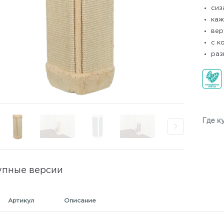
сиз
каж
вер
с к
раз
Где к
упные версии
Артикул
Описание