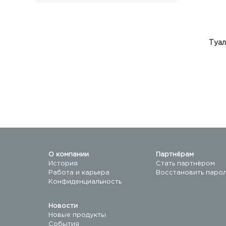
Туал
О компании
Партнёрам
История
Стать партнёром
Работа и карьера
Восстановить паро
Конфиденциальность
Новости
Новые продукты
События