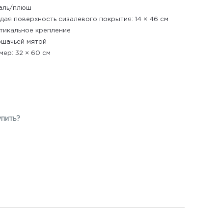
аль/плюш
дая поверхность сизалевого покрытия: 14 × 46 см
тикальное крепление
ошачьей мятой
мер: 32 × 60 см
упить?