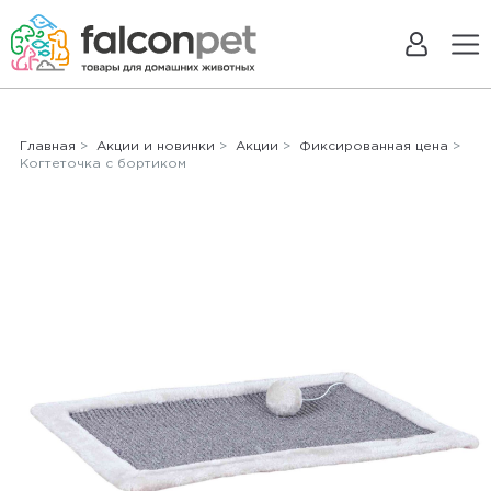
Главная
>
Акции и новинки
>
Акции
>
Фиксированная цена
>
Когтеточка с бортиком