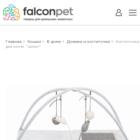
Главная
>
Кошки
>
В доме
>
Домики и когтеточки
> Когтеточка
для котят "Junior"