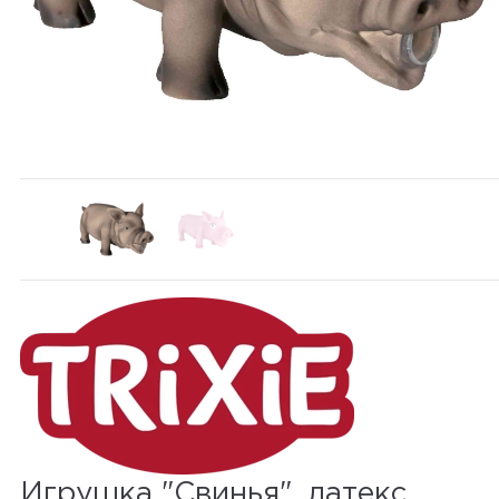
Игрушка "Свинья", латекс