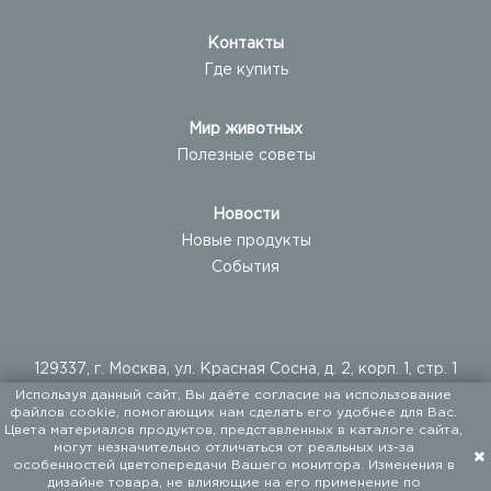
Контакты
Где купить
Мир животных
Полезные советы
Новости
Новые продукты
События
129337, г. Москва, ул. Красная Сосна, д. 2, корп. 1, стр. 1
Используя данный сайт, Вы даёте согласие на использование
+ 7 (495) 960-20-40
файлов cookie, помогающих нам сделать его удобнее для Вас.
+ 7 (495) 122-25-18
Цвета материалов продуктов, представленных в каталоге сайта,
могут незначительно отличаться от реальных из-за
особенностей цветопередачи Вашего монитора. Изменения в
ООО «ФАЛКОН ПЕТ». Мы поставляем товары для
дизайне товара, не влияющие на его применение по
домашних животных с 1994 года.