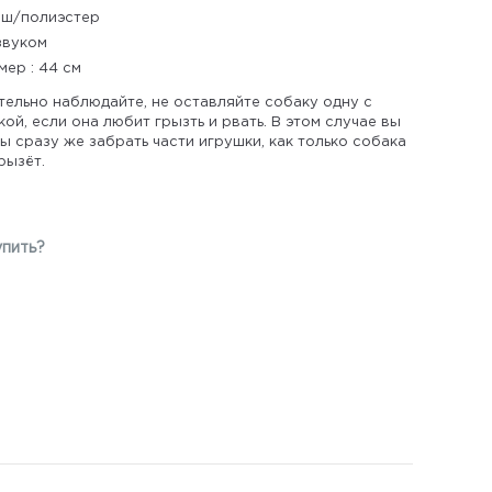
ш/полиэстер
звуком
мер : 44 см
тельно наблюдайте, не оставляйте собаку одну с
ой, если она любит грызть и рвать. В этом случае вы
 сразу же забрать части игрушки, как только собака
рызёт.
упить?