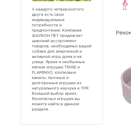
У каждого четвероногого
друга есть свои
индивидуальные
потребности и
предпочтения. Компания
Реко
ФАЛКОН ПЕТ предлагает
широкий ассортимент
товаров, необходимых вашей
собаке для энергичной и
активной игры дома и на
улице. Яркие и необычные
мягкие игрушки TRIXIE и
FLAMINGO, хлопковые
канаты, прочные и
долговечные игрушки из
натурального каучука и TPR.
Большой выбор ярких,
безопасных игрушек вы
можете найти в данном
разделе.