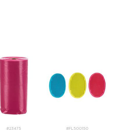
#23475
#FL500150