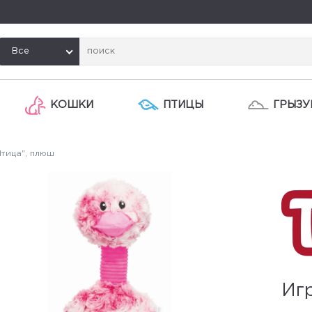
Все
КОШКИ
ПТИЦЫ
ГРЫЗУ
тица", плюш
Иг