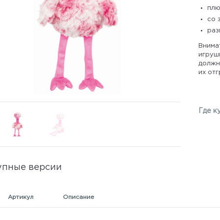
плю
со 
раз
Внима
игрушк
должны
их отг
Где к
упные версии
Артикул
Описание