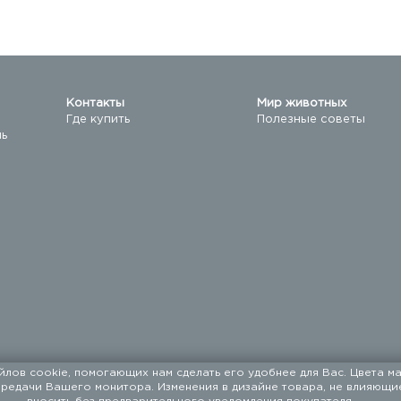
Контакты
Мир животных
Где купить
Полезные советы
ль
йлов cookie, помогающих нам сделать его удобнее для Вас. Цвета ма
ередачи Вашего монитора. Изменения в дизайне товара, не влияющи
машних животных с 1994 года.