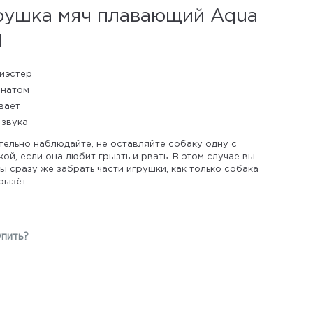
рушка мяч плавающий Aqua
l
иэстер
анатом
вает
 звука
тельно наблюдайте, не оставляйте собаку одну с
ой, если она любит грызть и рвать. В этом случае вы
 сразу же забрать части игрушки, как только собака
рызёт.
упить?