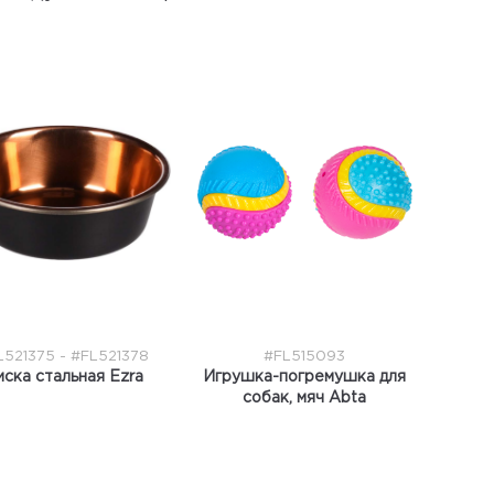
L521375 - #FL521378
#FL515093
ска стальная Ezra
Игрушка-погремушка для
собак, мяч Abta