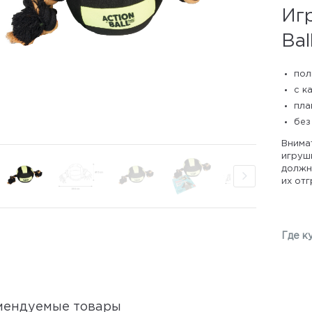
Иг
Bal
пол
с к
пла
без
Внима
игрушк
должны
их отг
Где к
мендуемые товары