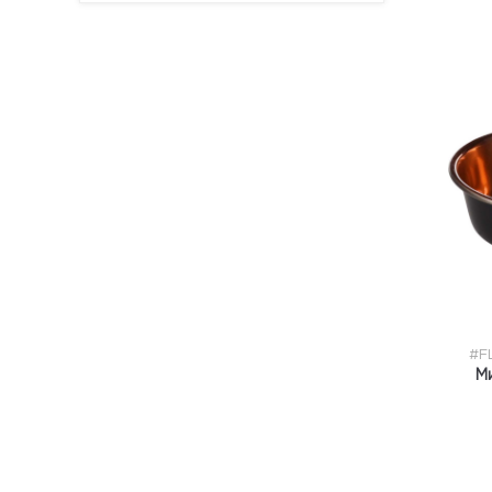
#F
Ми