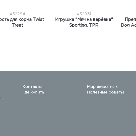
#32284
#32851
ость для корма Twist
Игрушка "Мяч на верёвке"
Преп
Treat
Sporting, TPR
Dog Act
ора
Контакты
Мир животных
Где купить
Полезные советы
ль