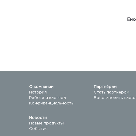
Емк
О компании
Партнёрам
История
Стать партнёром
Работа и карьера
Восстановить паро
Конфиденциальность
Новости
Новые продукты
События