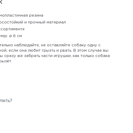
R
мопластичная резина
осостойкий и прочный материал
ссортименте
мер: ø 6 см
тельно наблюдайте, не оставляйте собаку одну с
ой, если она любит грызть и рвать. В этом случае вы
 сразу же забрать части игрушки, как только собака
рызёт.
упить?