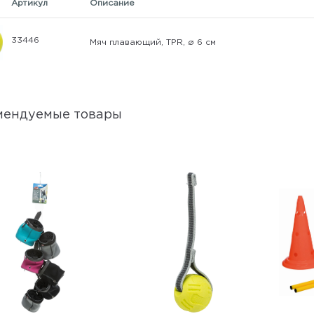
Артикул
Описание
33446
Мяч плавающий, TPR, ø 6 cм
мендуемые товары