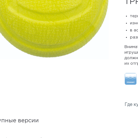
TP
тер
изн
в а
раз
Внима
игрушк
должны
их отг
Где к
упные версии