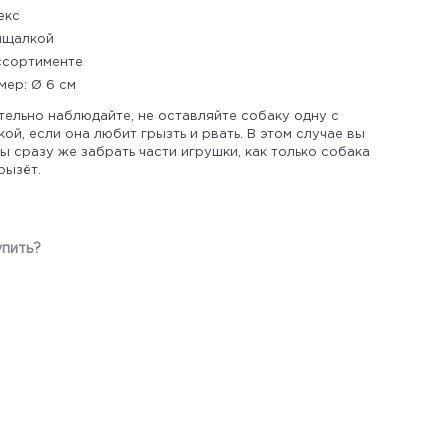
екс
ищалкой
ссортименте
мер: Ø 6 см
тельно наблюдайте, не оставляйте собаку одну с
ой, если она любит грызть и рвать. В этом случае вы
 сразу же забрать части игрушки, как только собака
рызёт.
упить?