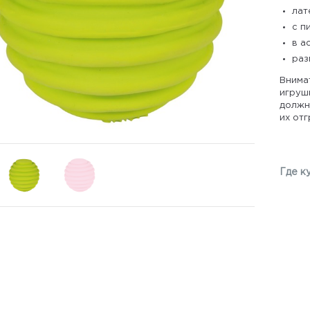
лат
с п
в а
раз
Внима
игрушк
должны
их отг
Где к