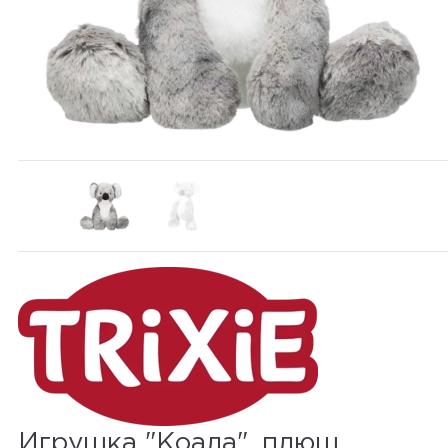
Игрушка "Коала", плюш