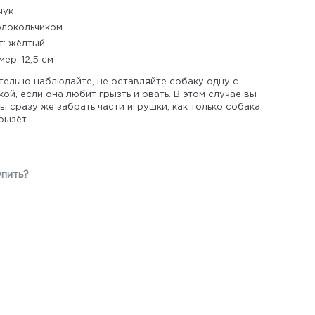
чук
олокольчиком
т: жёлтый
мер: 12,5 см
тельно наблюдайте, не оставляйте собаку одну с
ой, если она любит грызть и рвать. В этом случае вы
 сразу же забрать части игрушки, как только собака
рызёт.
упить?