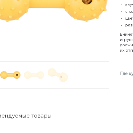
кау
с к
цве
раз
Внима
игрушк
должны
их отг
Где к
мендуемые товары