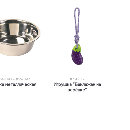
24840 - #24845
#34707
ка металлическая
Игрушка "Баклажан на
верёвке"