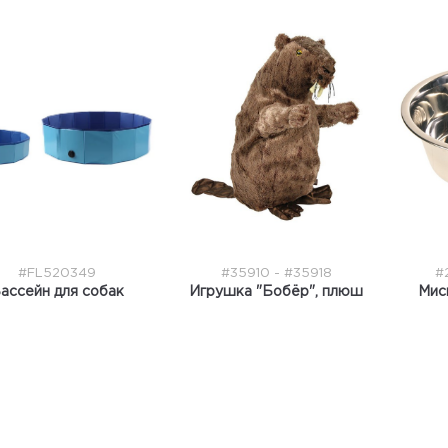
#FL520349
#35910 - #35918
#
ассейн для собак
Игрушка "Бобёр", плюш
Мис