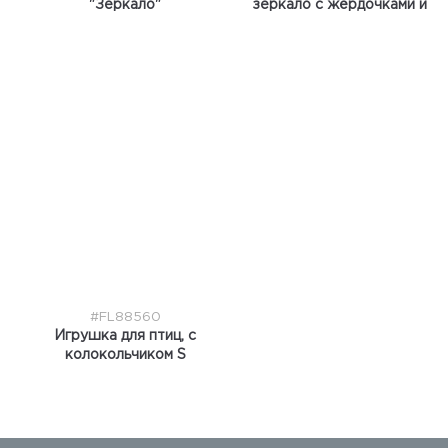
"Зеркало"
зеркало с жёрдочками и
колокольчиком
#FL88560
Игрушка для птиц, с
колокольчиком S