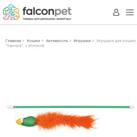
Главная
>
Кошки
>
Активность
>
Игрушки
> Игрушка для кошки
"Удочка", с птичкой