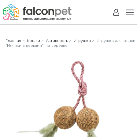
Главная
>
Кошки
>
Активность
>
Игрушки
> Игрушка для кошки
"Мячики с перьями", на верёвке