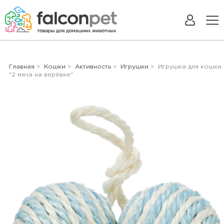
Главная
>
Кошки
>
Активность
>
Игрушки
> Игрушка для кошки
"2 мяча на верёвке"