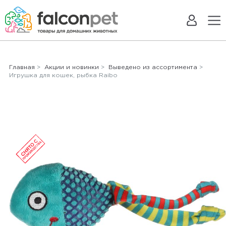
Главная
>
Акции и новинки
>
Выведено из ассортимента
>
Игрушка для кошек, рыбка Raibo